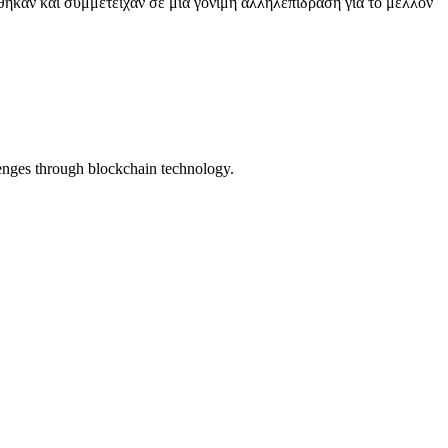
θηκαν και συμμετείχαν σε μια γόνιμη αλληλεπίδραση για το μέλλον
lenges through blockchain technology.