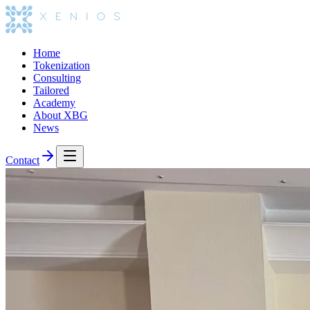
Home
Tokenization
Consulting
Tailored
Academy
About XBG
News
Contact