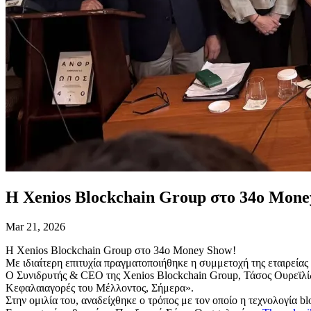
Η Xenios Blockchain Group στο 34ο Mone
Mar 21, 2026
Η Xenios Blockchain Group στο 34ο Money Show!
Με ιδιαίτερη επιτυχία πραγματοποιήθηκε η συμμετοχή της εταιρεί
Ο Συνιδρυτής & CEO της Xenios Blockchain Group, Τάσος Ουρεϊλίδη
Κεφαλαιαγορές του Μέλλοντος, Σήμερα».
Στην ομιλία του, αναδείχθηκε ο τρόπος με τον οποίο η τεχνολογία b