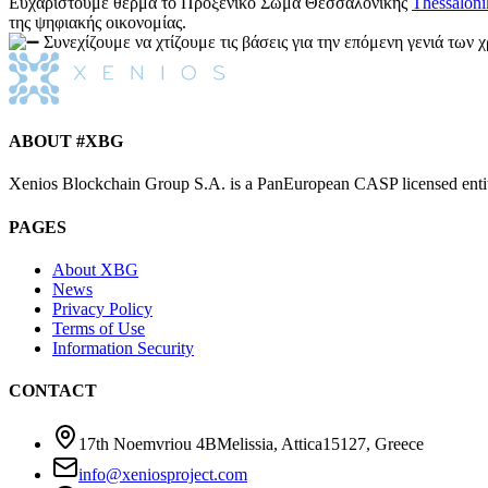
Ευχαριστούμε θερμά το Προξενικό Σώμα Θεσσαλονίκης
Thessaloni
της ψηφιακής οικονομίας.
Συνεχίζουμε να χτίζουμε τις βάσεις για την επόμενη γενιά των
ABOUT #XBG
Xenios Blockchain Group S.A. is a PanEuropean CASP licensed entity.
PAGES
About XBG
News
Privacy Policy
Terms of Use
Information Security
CONTACT
17th Noemvriou 4B
Melissia, Attica
15127
,
Greece
info@xeniosproject.com