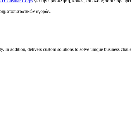
ki Consular Corps
για την πρόσκληση, καθώς και όλους όσοι παρευρέ
 χρηματοπιστωτικών αγορών.
 In addition, delivers custom solutions to solve unique business chal