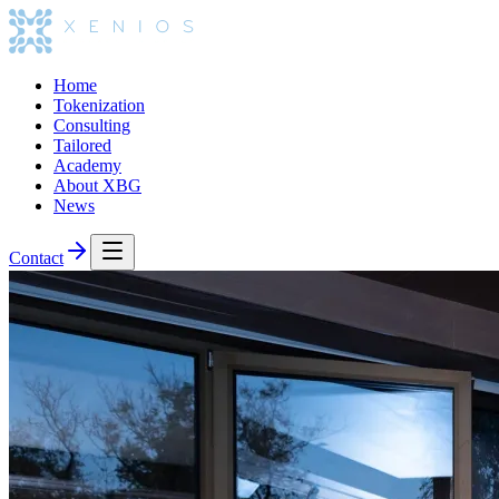
Home
Tokenization
Consulting
Tailored
Academy
About XBG
News
Contact