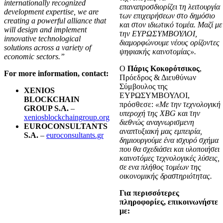
internationally recognized
επαναπροσδιορίζει τη λειτουργία
development expertise, we are
των επιχειρήσεων στο δημόσιο
creating a powerful alliance that
και στον ιδιωτικό τομέα. Μαζί με
will design and implement
την ΕΥΡΩΣΥΜΒΟΥΛΟΙ,
innovative technological
διαμορφώνουμε νέους ορίζοντες
solutions across a variety of
ψηφιακής καινοτομίας».
economic sectors.”
Ο
Πάρις Κοκορότσικος
,
For more information, contact:
Πρόεδρος & Διευθύνων
Σύμβουλος της
XENIOS
ΕΥΡΩΣΥΜΒΟΥΛΟΙ,
BLOCKCHAIN
πρόσθεσε:
«Με την τεχνολογική
GROUP S.A.
–
υπεροχή της XBG και την
xeniosblockchaingroup.org
διεθνώς αναγνωρισμενη
EUROCONSULTANTS
αναπτυξιακή μας εμπειρία,
S.A.
–
euroconsultants.gr
δημιουργούμε ένα ισχυρό σχήμα
που θα σχεδιάσει και υλοποιήσει
καινοτόμες τεχνολογικές λύσεις,
σε ενα πλήθος τομέων της
οικονομικής δραστηριότητας.
Για περισσότερες
πληροφορίες, επικοινωνήστε
με: