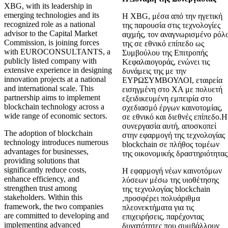
XBG, with its leadership in
emerging technologies and its
Η XBG, μέσα από την ηγετική
recognized role as a national
της παρουσία στις τεχνολογίες
advisor to the Capital Market
αιχμής, τον αναγνωρισμένο ρόλ
Commission, is joining forces
της σε εθνικό επίπεδο ως
with EUROCONSULTANTS, a
Συμβούλου της Επιτροπής
publicly listed company with
Κεφαλαιογοράς, ενώνει τις
extensive experience in designing
δυνάμεις της με την
innovation projects at a national
ΕΥΡΩΣΥΜΒΟΥΛΟΙ, εταιρεία
and international scale. This
εισηγμένη στο ΧΑ με πολυετή
partnership aims to implement
εξειδικευμένη εμπειρία στο
blockchain technology across a
σχεδιασμό έργων καινοτομίας,
wide range of economic sectors.
σε εθνικό και διεθνές επίπεδο.Η
συνεργασία αυτή, αποσκοπεί
The adoption of blockchain
στην εφαρμογή της τεχνολογίας
technology introduces numerous
blockchain σε πλήθος τομέων
advantages for businesses,
της οικονομικής δραστηριότητας
providing solutions that
significantly reduce costs,
Η εφαρμογή νέων καινοτόμων
enhance efficiency, and
λύσεων μέσω της υιοθέτησης
strengthen trust among
της τεχνολογίας blockchain
stakeholders. Within this
,προσφέρει πολυάριθμα
framework, the two companies
πλεονεκτήματα για τις
are committed to developing and
επιχειρήσεις, παρέχοντας
implementing advanced
δυνατότητες που συμβάλλουν