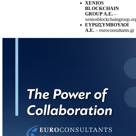
XENIOS
BLOCKCHAIN
GROUP Α.Ε.
–
xeniosblockchaingroup.or
ΕΥΡΩΣΥΜΒΟΥΛΟΙ
Α.Ε.
– euroconsultants.gr