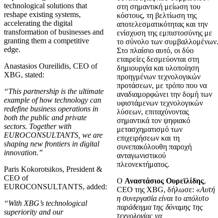
technological solutions that
στη σημαντική μείωση του
reshape existing systems,
κόστους, τη βελτίωση της
accelerating the digital
αποτελεσματικότητας και την
transformation of businesses and
ενίσχυση της εμπιστοσύνης με
granting them a competitive
το σύνολο των συμβαλλομένων
edge.
Στο πλαίσιο αυτό, οι δύο
εταιρείες δεσμεύονται στη
Anastasios Oureilidis, CEO of
δημιουργία και υλοποίηση
XBG, stated:
προηγμένων τεχνολογικών
προτάσεων, με τρόπο που να
“This partnership is the ultimate
αναδιαμορφώνει την δομή των
example of how technology can
υφιστάμενων τεχνολογικών
redefine business operations in
λύσεων, επιταχύνοντας
both the public and private
σημαντικά τον ψηφιακό
sectors. Together with
μετασχηματισμό των
EUROCONSULTANTS, we are
επιχειρήσεων και τη
shaping new frontiers in digital
συνεπακόλουθη παροχή
innovation.”
ανταγωνιστικού
πλεονεκτήματος.
Paris Kokorotsikos, President &
CEO of
Ο
Αναστάσιος Ουρεϊλίδης
,
EUROCONSULTANTS, added:
CEO της XBG, δήλωσε:
«Αυτή
η συνεργασία είναι το απόλυτο
“With XBG’s technological
παράδειγμα της δύναμης της
superiority and our
τεχνολογίας να