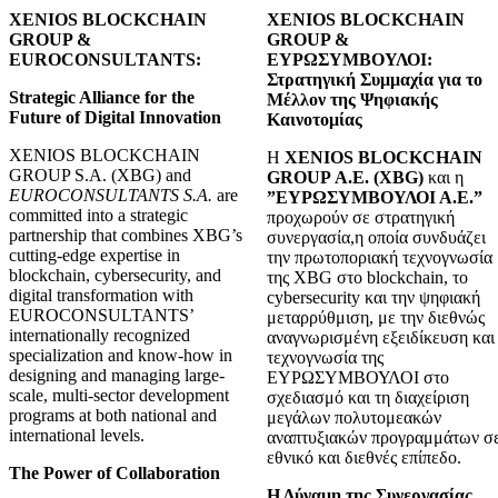
XENIOS BLOCKCHAIN
XENIOS BLOCKCHAIN
GROUP &
GROUP &
EUROCONSULTANTS:
ΕΥΡΩΣΥΜΒΟΥΛΟΙ:
Στρατηγική Συμμαχία για το
Strategic Alliance for the
Μέλλον της Ψηφιακής
Future of Digital Innovation
Καινοτομίας
XENIOS BLOCKCHAIN
H
XENIOS BLOCKCHAIN
GROUP S.A. (XBG) and
GROUP Α.Ε. (XBG)
και η
EUROCONSULTANTS S.A.
are
”ΕΥΡΩΣΥΜΒΟΥΛΟΙ Α.Ε.”
committed into a strategic
προχωρούν σε στρατηγική
partnership that combines XBG’s
συνεργασία,η οποία συνδυάζει
cutting-edge expertise in
την πρωτοποριακή τεχνογνωσία
blockchain, cybersecurity, and
της XBG στο blockchain, το
digital transformation with
cybersecurity και την ψηφιακή
EUROCONSULTANTS’
μεταρρύθμιση, με την διεθνώς
internationally recognized
αναγνωρισμένη εξειδίκευση και
specialization and know-how in
τεχνογνωσία της
designing and managing large-
ΕΥΡΩΣΥΜΒΟΥΛΟΙ στο
scale, multi-sector development
σχεδιασμό και τη διαχείριση
programs at both national and
μεγάλων πολυτομεακών
international levels.
αναπτυξιακών προγραμμάτων σ
εθνικό και διεθνές επίπεδο.
The Power of Collaboration
Η Δύναμη της Συνεργασίας