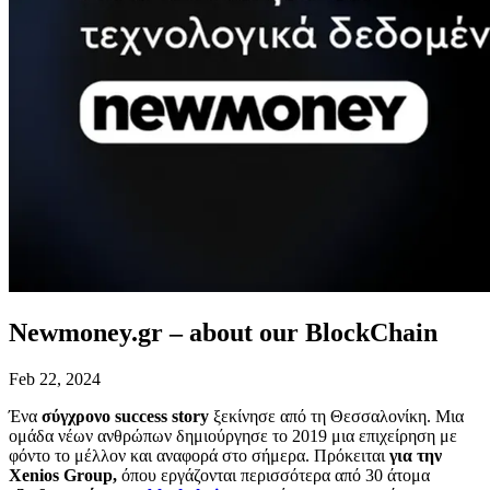
Newmoney.gr – about our BlockChain
Feb 22, 2024
Ένα
σύγχρονο success story
ξεκίνησε από τη Θεσσαλονίκη. Μια
ομάδα νέων ανθρώπων δημιούργησε το 2019 μια επιχείρηση με
φόντο το μέλλον και αναφορά στο σήμερα. Πρόκειται
για την
Xenios Group,
όπου εργάζονται περισσότερα από 30 άτομα