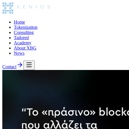
Home
Tokenization
Consulting
Tailored
Academy
About XBG
News
Contact